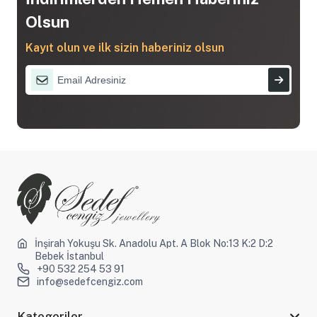
Olsun
Kayıt olun ve ilk sizin haberiniz olsun
İnşirah Yokuşu Sk. Anadolu Apt. A Blok No:13 K:2 D:2
Bebek İstanbul
+90 532 254 53 91
info@sedefcengiz.com
Kategoriler