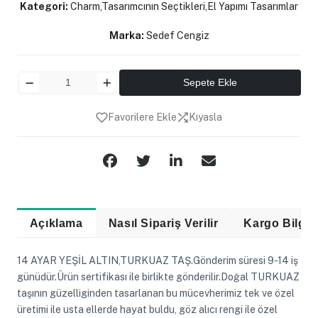
Kategori:
Charm,Tasarımcının Seçtikleri,El Yapımı Tasarımlar
Marka:
Sedef Cengiz
Sepete Ekle
Favorilere Ekle
Kıyasla
Paylaş:
Açıklama
Nasıl Sipariş Verilir
Kargo Bilgis
14 AYAR YEŞİL ALTIN,TURKUAZ TAŞ.Gönderim süresi 9-14 iş
günüdür.Ürün sertifikası ile birlikte gönderilir.Doğal TURKUAZ
taşının güzelliginden tasarlanan bu mücevherimiz tek ve özel
üretimi ile usta ellerde hayat buldu, göz alıcı rengi ile özel