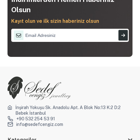
Olsun
Kayıt olun ve ilk sizin haberiniz olsun
İnşirah Yokuşu Sk. Anadolu Apt. A Blok No:13 K:2 D:2
Bebek İstanbul
+90 532 254 53 91
info@sedefcengiz.com
Kategoriler