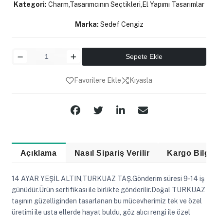
Kategori:
Charm,Tasarımcının Seçtikleri,El Yapımı Tasarımlar
Marka:
Sedef Cengiz
Sepete Ekle
Favorilere Ekle
Kıyasla
Paylaş:
Açıklama
Nasıl Sipariş Verilir
Kargo Bilgis
14 AYAR YEŞİL ALTIN,TURKUAZ TAŞ.Gönderim süresi 9-14 iş
günüdür.Ürün sertifikası ile birlikte gönderilir.Doğal TURKUAZ
taşının güzelliginden tasarlanan bu mücevherimiz tek ve özel
üretimi ile usta ellerde hayat buldu, göz alıcı rengi ile özel