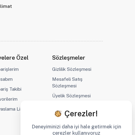
slimat
elere Özel
Sözleşmeler
parişlerim
Gizlilik Sözleşmesi
sabım
Mesafeli Satış
Sözleşmesi
ariş Takibi
Üyelik Sözleşmesi
vorilerim
KVKK ve Aydınlatma
yaslama Listesi
Çerezler!
Metni
Kargo ve Teslimat
Deneyiminizi daha iyi hale getirmek için
çerezler kullanıyoruz