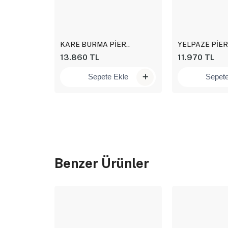
I..
KARE BURMA PİER..
YELPAZE PİERC
13.860 TL
11.970 TL
kle
Sepete Ekle
Sepete
Benzer Ürünler