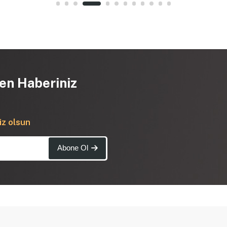
en Haberiniz
iz olsun
Abone Ol