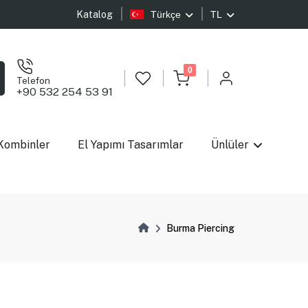
Katalog
Türkçe
TL
0
Telefon
+90 532 254 53 91
Kombinler
El Yapımı Tasarımlar
Ünlüler
Burma Piercing