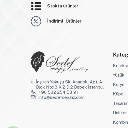
Stokta ürünler
İndirimli Ürünler
Kateg
Koleksi
Yüzük
İnşirah Yokuşu Sk. Anadolu Apt. A
Kolye
Blok No:13 K:2 D:2 Bebek İstanbul
+90 532 254 53 91
Küpe
info@sedefcengiz.com
Tasarım
Ünlüler
Kombin