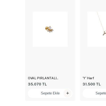
OVAL PIRLANTALI..
'Y' Harf
35.070 TL
31.500 TL
kle
Sepete Ekle
Sepete