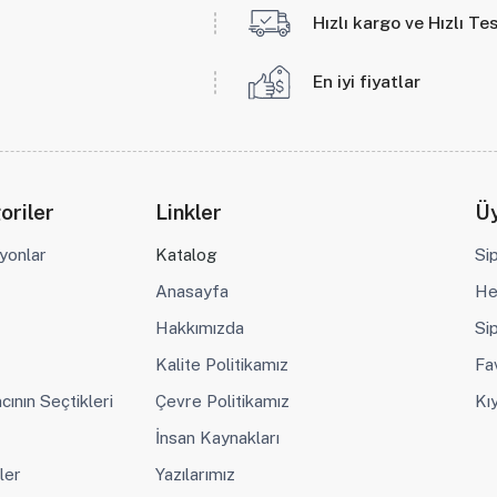
Hızlı kargo ve Hızlı Te
En iyi fiyatlar
oriler
Linkler
Üy
yonlar
Katalog
Si
Anasayfa
He
Hakkımızda
Sip
Kalite Politikamız
Fa
cının Seçtikleri
Çevre Politikamız
Kı
İnsan Kaynakları
ler
Yazılarımız