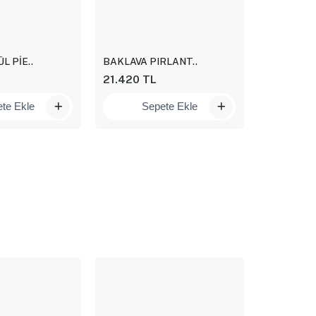
L PİE..
BAKLAVA PIRLANT..
KARE PÜSK
21.420 TL
15.960 T
te Ekle
Sepete Ekle
Se