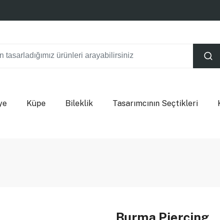
ye
Küpe
Bileklik
Tasarımcının Seçtikleri
Burma Piercing