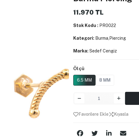
11.970
TL
Stok Kodu :
PR0022
Kategori:
Burma,Piercing
Marka:
Sedef Cengiz
Ölçü
6.5 MM
8 MM
Favorilere Ekle
Kıyasla
Paylaş: