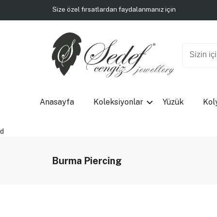
Tüm siparişlerde kargo bedava
Size özel fırsatlardan faydalanmanız için
Tüm siparişlerde kargo bedava
Size özel fırsatlardan faydalanmanız için
Tüm siparişlerde kargo bedava
Anasayfa
Koleksiyonlar
Yüzük
Kol
d
Burma Piercing