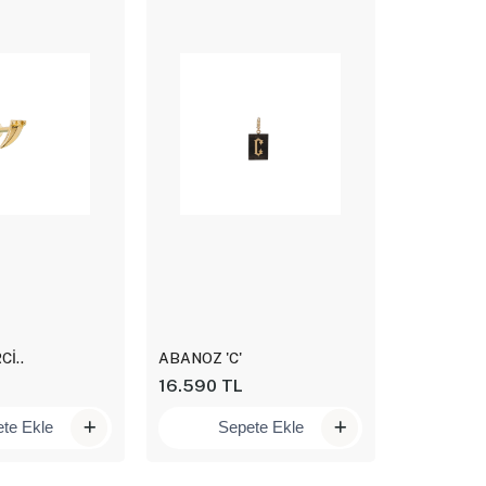
Cİ..
ABANOZ 'C'
LALE ZİNC
16.590 TL
15.330 T
te Ekle
Sepete Ekle
Se