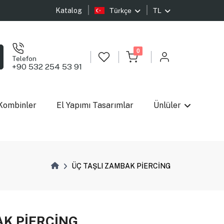
Katalog
Türkçe
TL
0
Telefon
+90 532 254 53 91
Kombinler
El Yapımı Tasarımlar
Ünlüler
ÜÇ TAŞLI ZAMBAK PİERCİNG
AK PİERCİNG