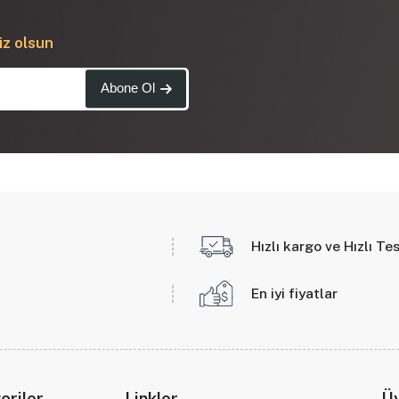
iz olsun
Abone Ol
Hızlı kargo ve Hızlı Te
En iyi fiyatlar
oriler
Linkler
Üy