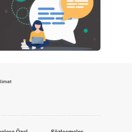
slimat
elere Özel
Sözleşmeler