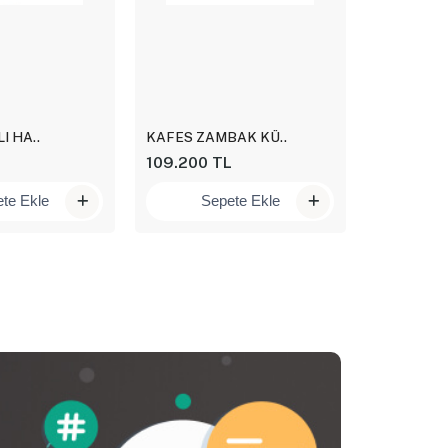
I HA..
KAFES ZAMBAK KÜ..
BURMA SA
109.200 TL
35.700 T
te Ekle
Sepete Ekle
Se