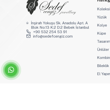
Koleksi
Yüzük
İnşirah Yokuşu Sk. Anadolu Apt. A
Kolye
Blok No:13 K:2 D:2 Bebek İstanbul
+90 532 254 53 91
Küpe
info@sedefcengiz.com
Tasarım
Ünlüler
Kombin
Bileklik
El Yapı
©2026 Sedef Cengiz - Tüm hakları saklıdır.Hazırlayan