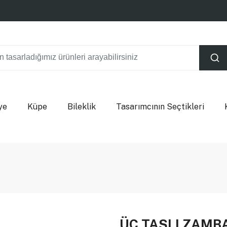
ye
Küpe
Bileklik
Tasarımcının Seçtikleri
ÜÇ TAŞLI ZAMB