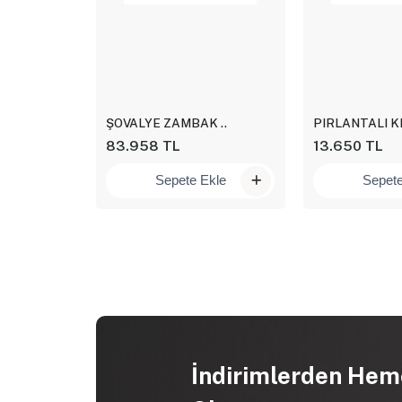
ŞOVALYE ZAMBAK ..
PIRLANTALI KR
83.958 TL
13.650 TL
kle
Sepete Ekle
Sepete
İndirimlerden Hem