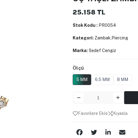
25.158
TL
Stok Kodu :
PR0054
Kategori:
Zambak,Piercing
Marka:
Sedef Cengiz
Ölçü
5 MM
6.5 MM
8 MM
Favorilere Ekle
Kıyasla
Paylaş: