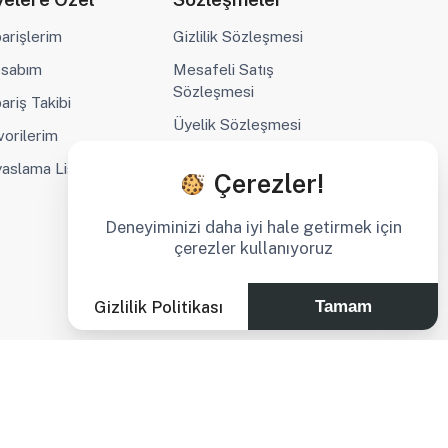
parişlerim
Gizlilik Sözleşmesi
sabım
Mesafeli Satış
Sözleşmesi
ariş Takibi
Üyelik Sözleşmesi
vorilerim
KVKK ve Aydınlatma
yaslama Listesi
Çerezler!
Metni
Kargo ve Teslimat
Deneyiminizi daha iyi hale getirmek için
çerezler kullanıyoruz
Gizlilik Politikası
Tamam
Sosyal Medya Adreslerimiz :