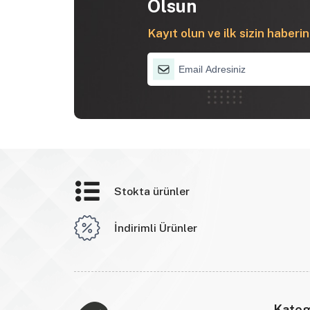
Olsun
Kayıt olun ve ilk sizin haberin
Stokta ürünler
İndirimli Ürünler
Kateg