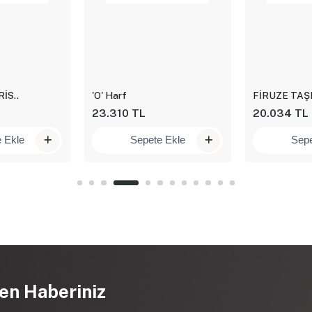
İS..
'O' Harf
FİRUZE TAŞL
23.310 TL
20.034 TL
 Ekle
Sepete Ekle
Sepe
en Haberiniz