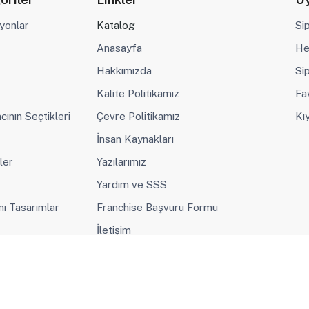
yonlar
Katalog
Si
Anasayfa
He
Hakkımızda
Sip
Kalite Politikamız
Fa
cının Seçtikleri
Çevre Politikamız
Kı
İnsan Kaynakları
ler
Yazılarımız
Yardım ve SSS
mı Tasarımlar
Franchise Başvuru Formu
İletişim
Gusto Teknoloji