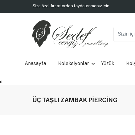
Tüm siparişlerde kargo bedava
Size özel fırsatlardan faydalanmanız için
Tüm siparişlerde kargo bedava
Size özel fırsatlardan faydalanmanız için
Tüm siparişlerde kargo bedava
Anasayfa
Koleksiyonlar
Yüzük
Kol
d
ÜÇ TAŞLI ZAMBAK PİERCİNG